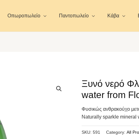
Οπωροπωλείο
Παντοπωλείο
Κάβα
Ξυνό νερό Φλ
water from Fl
Φυσικώς ανθρακούχο μετα
Naturally sparkle mineral 
SKU:
591
Category:
All Pr