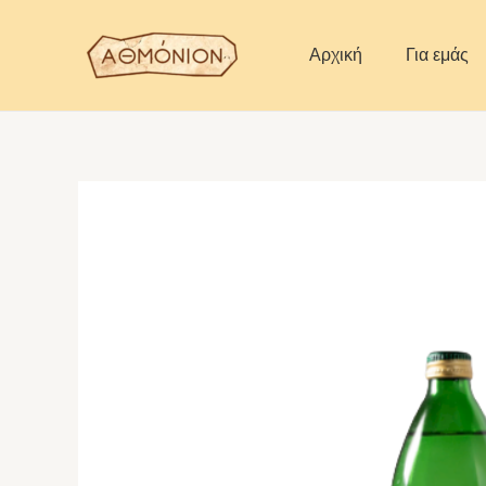
Skip
to
Αρχική
Για εμάς
content