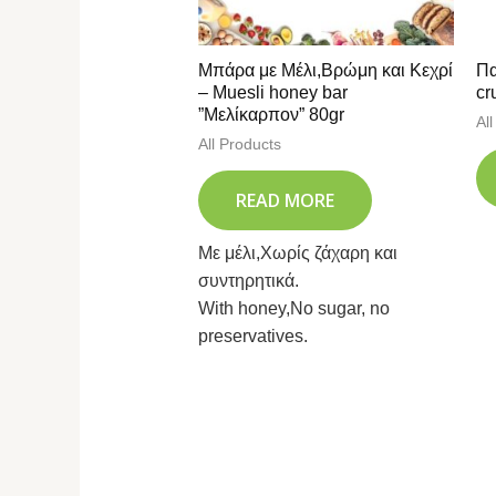
Μπάρα με Μέλι,Βρώμη και Κεχρί
Πα
– Muesli honey bar
cr
”Μελίκαρπον” 80gr
Al
All Products
READ MORE
Με μέλι,Χωρίς ζάχαρη και
συντηρητικά.
With honey,No sugar, no
preservatives.