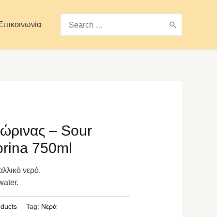
Search
Επικοινωνία
for:
ώρινας – Sour
orina 750ml
λλικό νερό.
water.
oducts
Tag:
Νερά