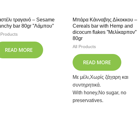
στέλι τραγανό – Sesame
Μπάρα Κάνναβης Δίκοκκου –
unchy bar 80gr ”Λάμπου”
Cereals bar with Hemp and
dicocum flakes ”Μελίκαρπον”
l Products
80gr
All Products
READ MORE
READ MORE
Με μέλι,Χωρίς ζάχαρη και
συντηρητικά.
With honey,No sugar, no
preservatives.