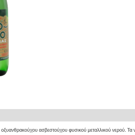
ς οξυανθρακούχου ασβεστούχου φυσικού μεταλλικού νερού. Τα 