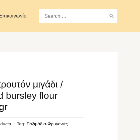
Search
Επικοινωνία
for:
ρουτόν μιγάδι /
 bursley flour
gr
oducts
Tag:
Παξιμάδια-Φρυγανιές