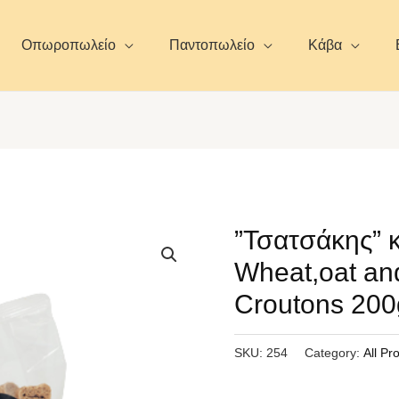
Οπωροπωλείο
Παντοπωλείο
Κάβα
”Τσατσάκης” κ
Wheat,oat and
Croutons 200
SKU:
254
Category:
All Pr