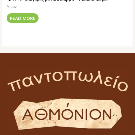
Μιράν
READ MORE