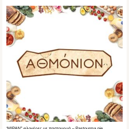
‘ΜΙΡΑΝ” φλογέρες με παστουρμά – Pastourma pie