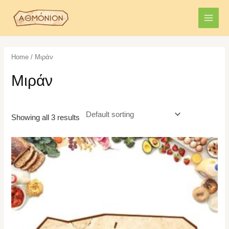
Skip
MAI
to
MEN
content
Home
/ Μιράν
Μιράν
Showing all 3 results