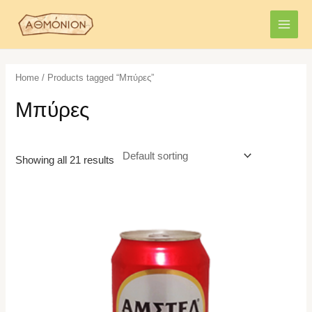
Skip
MAI
to
MEN
content
Home
/ Products tagged “Μπύρες”
Μπύρες
Showing all 21 results