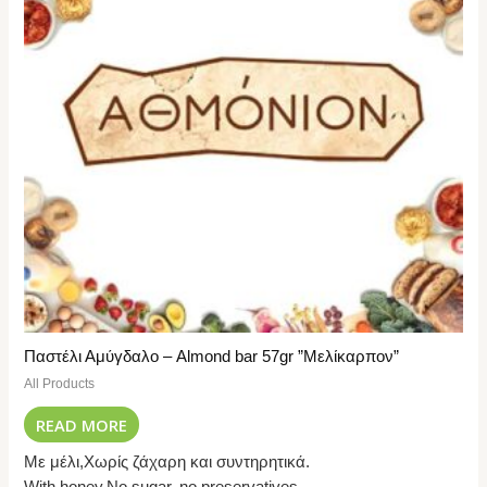
Παστέλι Αμύγδαλο – Almond bar 57gr ”Μελίκαρπον”
All Products
READ MORE
Με μέλι,Χωρίς ζάχαρη και συντηρητικά.