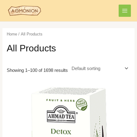
Skip
MAI
to
MEN
content
Home
/ All Products
All Products
Showing 1–100 of 1698 results