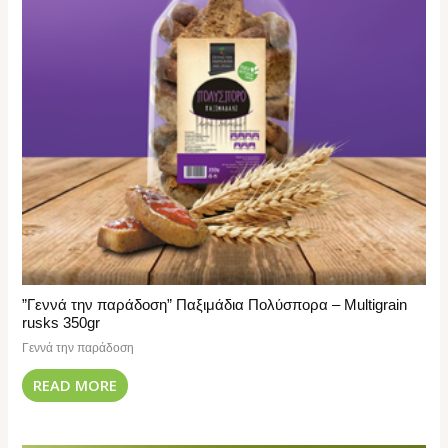
”Γεννά την παράδοση” Παξιμάδια Πολύσπορα – Multigrain
rusks 350gr
Γεννά την παράδοση
READ MORE