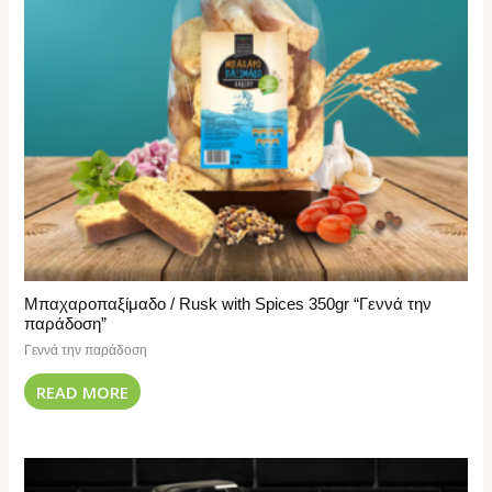
Μπαχαροπαξίμαδο / Rusk with Spices 350gr “Γεννά την
παράδοση”
Γεννά την παράδοση
READ MORE