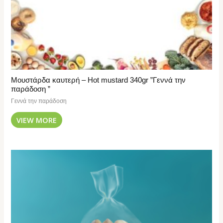
Μουστάρδα καυτερή – Hot mustard 340gr ”Γεννά την
παράδοση ”
Γεννά την παράδοση
VIEW MORE