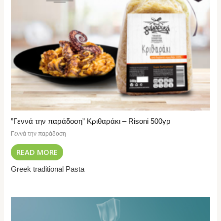
”Γεννά την παράδοση” Κριθαράκι – Risoni 500γρ
Γεννά την παράδοση
READ MORE
Greek traditional Pasta