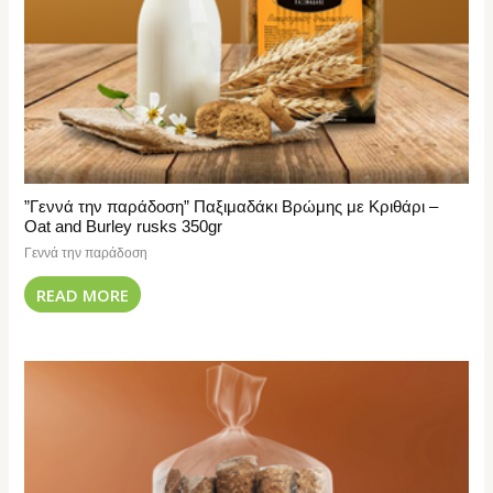
”Γεννά την παράδοση” Παξιμαδάκι Βρώμης με Κριθάρι –
Oat and Burley rusks 350gr
Γεννά την παράδοση
READ MORE