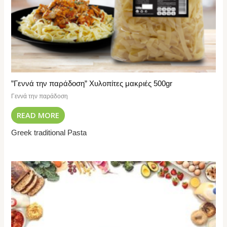
”Γεννά την παράδοση” Χυλοπίτες μακριές 500gr
Γεννά την παράδοση
READ MORE
Greek traditional Pasta