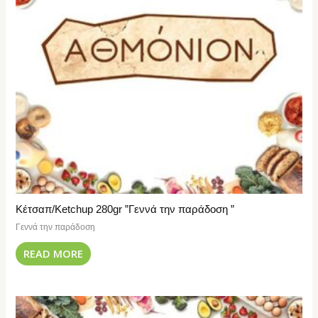
Κέτσαπ/Ketchup 280gr ”Γεννά την παράδοση ”
Γεννά την παράδοση
READ MORE