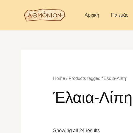
Skip
to
Αρχική
Για εμάς
content
Home
/ Products tagged “Έλαια-Λίπη”
Έλαια-Λίπη
Showing all 24 results