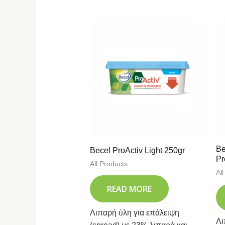
Be
Becel ProActiv Light 250gr
Pr
All Products
Al
READ MORE
Λιπαρή ύλη για επάλειψη
Λι