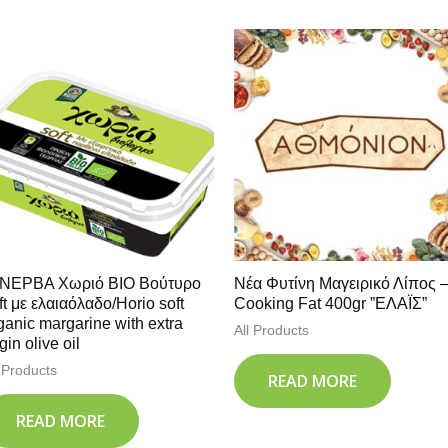
ΝΕΡΒΑ Χωριό ΒΙΟ Βούτυρο
Νέα Φυτίνη Μαγειρικό Λίπος 
ft με ελαιαόλαδο/Horio soft
Cooking Fat 400gr ”ΕΛΑΪΣ”
ganic margarine with extra
All Products
rgin olive oil
l Products
READ MORE
READ MORE