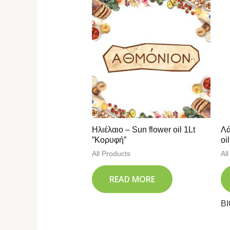
Ηλιέλαιο – Sun flower oil 1Lt
Λά
”Κορυφή”
oi
All Products
Al
READ MORE
BI