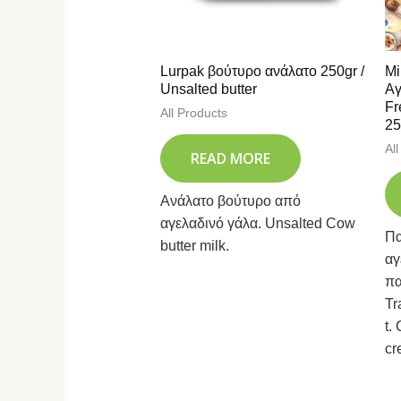
Lurpak βούτυρο ανάλατο 250gr /
Mi
Unsalted butter
Αγ
Fr
All Products
25
Al
READ MORE
Ανάλατο βούτυρο από
αγελαδινό γάλα. Unsalted Cow
Πα
butter milk.
αγ
πα
Tr
t.
cr