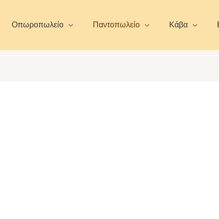
Οπωροπωλείο
Παντοπωλείο
Κάβα