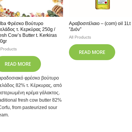
lba Φρέσκο Βούτυρο
Αραβοσιτέλαιο – (corn) oil 1Lt
ελάδος τ. Κερκύρας 250g /
”Διόν”
esh Cow’s Butter t. Kerkiras
All Products
0gr
l Products
READ MORE
READ MORE
ραδοσιακό φρέσκο βούτυρο
ελάδος 82% τ. Κέρκυρας, από
στεριωμένη κρέμα γάλακτος.
aditional fresh cow butter 82%
 Corfu, from pasteurized sour
eam.