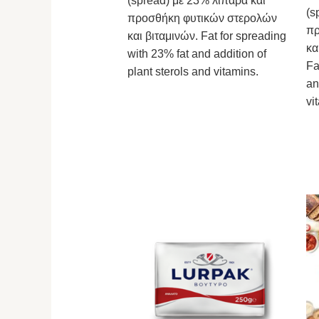
(spread) με 23% λιπαρά και
(s
προσθήκη φυτικών στερολών
πρ
και βιταμινών. Fat for spreading
κα
with 23% fat and addition of
Fa
plant sterols and vitamins.
an
vi