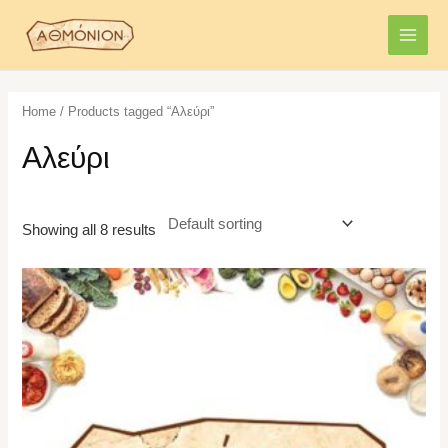
Skip
MAI
to
MEN
content
Home
/ Products tagged “Αλεύρι”
Αλεύρι
Showing all 8 results