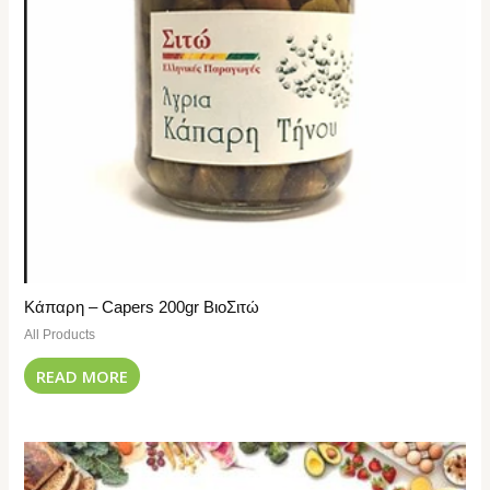
Κάπαρη – Capers 200gr ΒιοΣιτώ
All Products
READ MORE