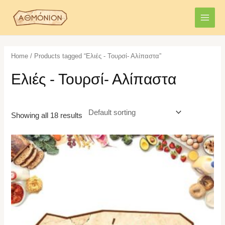
Skip
MAI
to
MEN
content
Home
/ Products tagged “Ελιές - Τουρσί- Αλίπαστα”
Ελιές - Τουρσί- Αλίπαστα
Showing all 18 results