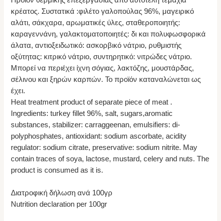
κρέατος. Συστατικά :φιλέτο γαλοπούλας 96%, μαγειρικό
αλάτι, σάκχαρα, αρωματικές ύλες, σταθεροποιητής:
καραγεννάνη, γαλακτοματοποιητές: δι και πολυφωσφορικά
άλατα, αντιοξειδωτικό: ασκορβικό νάτριο, ρυθμιστής
οξύτητας: κιτρικό νάτριο, συντηρητικό: νιτρώδες νάτριο.
Μπορεί να περιέχει ίχνη σόγιας, λακτόζης, μουστάρδας,
σέλινου και ξηρών καρπών. Το προϊόν καταναλώνεται ως
έχει.
Heat treatment product of separate piece of meat .
Ingredients: turkey fillet 96%, salt, sugars,aromatic
substances, stabilizer: carraggeenan, emulsifiers: di-
polyphosphates, antioxidant: sodium ascorbate, acidity
regulator: sodium citrate, preservative: sodium nitrite. May
contain traces of soya, lactose, mustard, celery and nuts. The
product is consumed as it is.
Διατροφική δήλωση ανά 100γρ
Nutrition declaration per 100gr