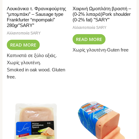
Λουκάνικα τ. Φρανκφούρτης
Χοιρινή Ωμοπλάτη βραστή –
“μπομπάκι” – Sausage type
(0-2% λιπαρά)Pork shoulder
Frankfurter “mpompaki”
(0-2% fat) ”SARY”
280gr”SARY”
Αλλαντοποιία SARY
Αλλαντοποιία SARY
READ MORE
READ MORE
Χωρίς γλουτένη-Guten free
Καπνιστά σε ξύλο οξιάς.
Χωρίς γλουτένη.
Smoked in oak wood. Gluten
free.