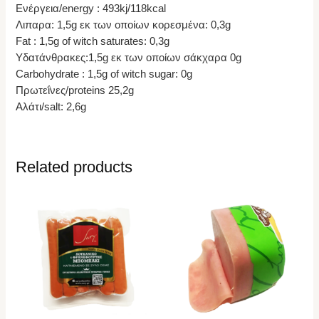
Ενέργεια/energy : 493kj/118kcal
Λιπαρα: 1,5g εκ των οποίων κορεσμένα: 0,3g
Fat : 1,5g of witch saturates: 0,3g
Υδατάνθρακες:1,5g εκ των οποίων σάκχαρα 0g
Carbohydrate : 1,5g of witch sugar: 0g
Πρωτεΐνες/proteins 25,2g
Αλάτι/salt: 2,6g
Related products