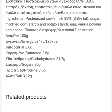
Συστατικά: Παστεριωμένο γάλα αγελάδος 89% (3,8%
λιπαρά), ζάχαρη, τροποποιημένο άμυλο καλαμποκιού και
άμυλο πατάτας, αυγό, σκόνη βανίλιας και κακάο.
Ingredients: Pasteurized cow’s milk 89% (3.8% fat), sugar,
modified corn starch and potato starch, egg, vanilla powder
and cocoa. Πίνακας Διατροφής/Nutritional Declaration
Ανά/Per 100g
Ενέργεια/Energy 574kJ/136kcal
Λιπαρά/Fat 3,8g
Κορεσμένα/Saturated 2,6g
Υδατάνθρακες/Carbohydrates 21,7g
Σάκχαρα/Sugars 20g
Πρωτεΐνες/Proteins 3,5g
Αλάτι/Salt 0,12g
Related products