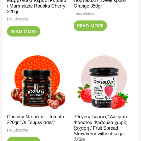
Μαρμελάδα Κεράσι Ρούπκα
Πορτοκάλι / Sweet spoon
/ Marmalade Roupka Cherry
Orange 350gr
220gr
Γουμένισσες
Γουμένισσες
READ MORE
READ MORE
Chutney Ντομάτα – Tomato
“Οι γουμένισσες” Άλειμμα
220gr ”Οι Γουμένισσες”
Φρούτου Φράουλα χωρίς
ζάχαρη / Fruit Spread
Γουμένισσες
Strawberry without sugar
220gr