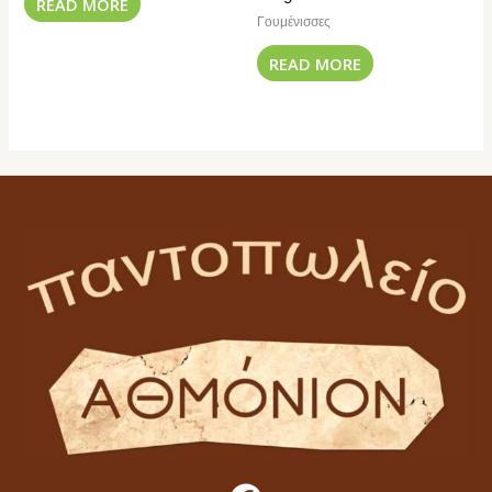
READ MORE
Γουμένισσες
READ MORE