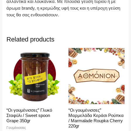
αλλαντικά και λουκάνικα. Με πλούσια γεύση τυριού ή με
άρωμα brandy, η κρεμώδης υφή τους και η υπέροχη γεύση
τους θα σας ενθουσιάσουν.
Related products
“Οι γουμένισσες” Γλυκό
“Οι γουμένισσες”
Σταφύλι / Sweet spoon
Μαρμελάδα Κεράσι Ρούπκα
Grape 350gr
/ Marmalade Roupka Cherry
220gr
Γουμένισσες