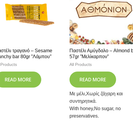
στέλι τραγανό – Sesame
Παστέλι Αμύγδαλο – Almond 
unchy bar 80gr ”Λάμπου”
57gr ”Μελίκαρπον”
l Products
All Products
READ MORE
READ MORE
Με μέλι,Χωρίς ζάχαρη και
συντηρητικά.
With honey,No sugar, no
preservatives.