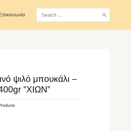
Search
Επικοινωνία
for:
ινό ψιλό μπουκάλι –
 400gr ”ΧΙΩΝ”
 Products
ι