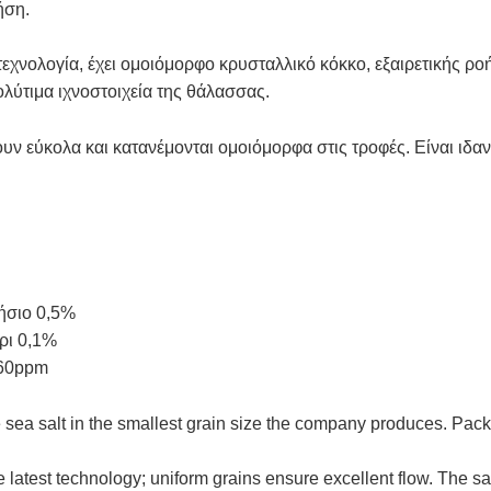
ήση.
εχνολογία, έχει ομοιόμορφο κρυσταλλικό κόκκο, εξαιρετικής ρο
ολύτιμα ιχνοστοιχεία της θάλασσας.
υν εύκολα και κατανέμονται ομοιόμορφα στις τροφές. Είναι ιδανικ
ήσιο 0,5%
ρι 0,1%
-60ppm
ne sea salt in the smallest grain size the company produces. Pac
latest technology; uniform grains ensure excellent flow. The salt