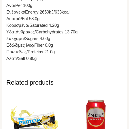
Ανά/Per 100g
Ενέργεια/Energy 2650kJ/633kcal
Λιπαρά/Fat 58.0g
Κορεσμένα/Saturated 4.20g
Υδατάνθρακες/Carbohydrates 13.70g
Σάκχαρα/Sugars 4.60g
Εδώδιμες ίνες/Fiber 6.0g
Πρωτεΐνες/Proteins 21.0g
Αλάτι/Salt 0.80g
Related products