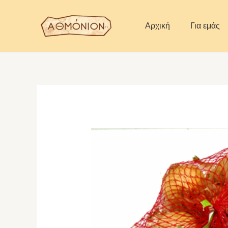
Skip
to
Αρχική
Για εμάς
content