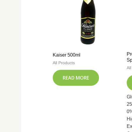
Pr
Kaiser 500ml
Sp
All Products
Al
READ MORE
Gl
25
0%
Hi
Ex