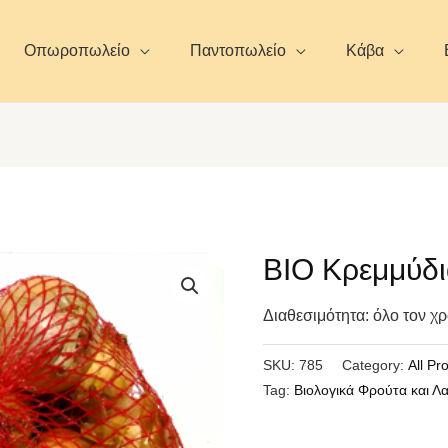
Οπωροπωλείο
Παντοπωλείο
Κάβα
ΒΙΟ Κρεμμύδ
Διαθεσιμότητα: όλο τον χρό
SKU:
785
Category:
All Pr
Tag:
Βιολογικά Φρούτα και Λ