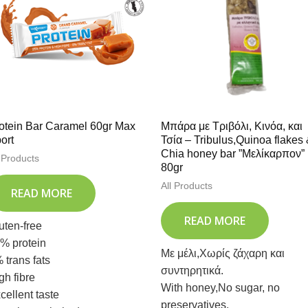
otein Bar Caramel 60gr Max
Μπάρα με Τριβόλι, Κινόα, και
ort
Τσία – Tribulus,Quinoa flakes
Chia honey bar ”Μελίκαρπον”
l Products
80gr
All Products
READ MORE
READ MORE
uten-free
% protein
Με μέλι,Χωρίς ζάχαρη και
 trans fats
συντηρητικά.
gh fibre
With honey,No sugar, no
cellent taste
preservatives.