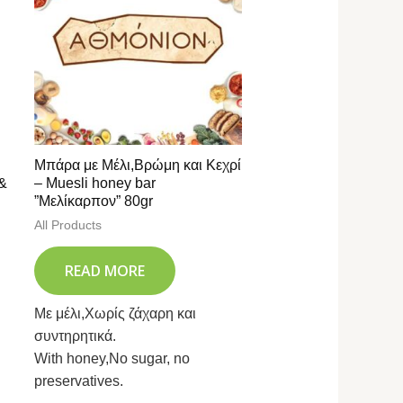
Μπάρα με Μέλι,Βρώμη και Κεχρί
 &
– Muesli honey bar
”Μελίκαρπον” 80gr
All Products
READ MORE
Με μέλι,Χωρίς ζάχαρη και
συντηρητικά.
With honey,No sugar, no
preservatives.