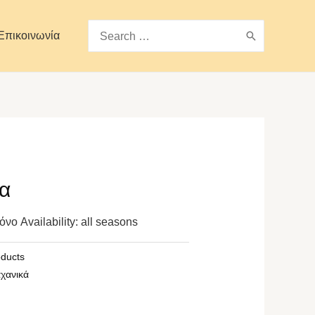
Search
Επικοινωνία
for:
ια
νο Availability: all seasons
oducts
αχανικά