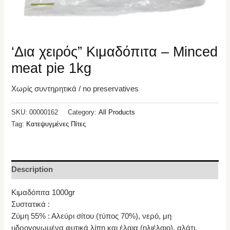
‘Δια χειρός” Κιμαδόπιτα – Minced
meat pie 1kg
Χωρίς συντηρητικά / no preservatives
SKU:
00000162
Category:
All Products
Tag:
Κατεψυγμένες Πίτες
Description
Κιμαδόπιτα 1000gr
Συστατικά :
Ζύμη 55% : Αλεύρι σίτου (τύπος 70%), νερό, μη
υδρογονωμένα φυτικά λίπη και έλαια (ηλιέλαιο), αλάτι.