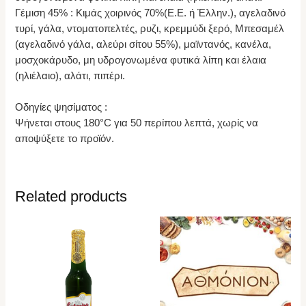
Γέμιση 45% : Κιμάς χοιρινός 70%(Ε.Ε. ή Έλλην.), αγελαδινό
τυρί, γάλα, ντοματοπελτές, ρυζι, κρεμμύδι ξερό, Μπεσαμέλ
(αγελαδινό γάλα, αλεύρι σίτου 55%), μαϊντανός, κανέλα,
μοσχοκάρυδο, μη υδρογονωμένα φυτικά λίπη και έλαια
(ηλιέλαιο), αλάτι, πιπέρι.
Οδηγίες ψησίματος :
Ψήνεται στους 180°C για 50 περίπου λεπτά, χωρίς να
αποψύξετε το προϊόν.
Related products