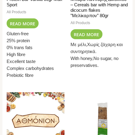
Sport
– Cereals bar with Hemp and
dicocum flakes
All Products
”Μελίκαρπον” 80gr
READ MORE
All Products
READ MORE
Gluten-free
25% protein
Με μέλι,Χωρίς ζάχαρη και
0% trans fats
συντηρητικά.
High fibre
With honey,No sugar, no
Excellent taste
preservatives.
Complex carbohydrates
Prebiotic fibre