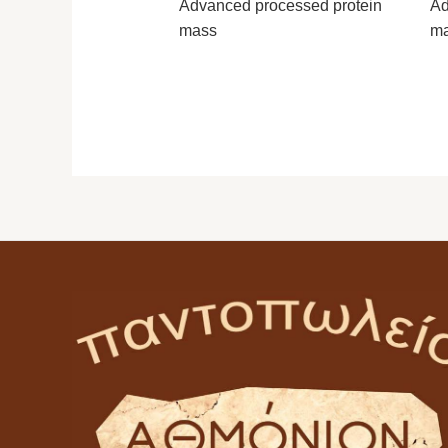
Advanced processed protein
Ad
mass
m