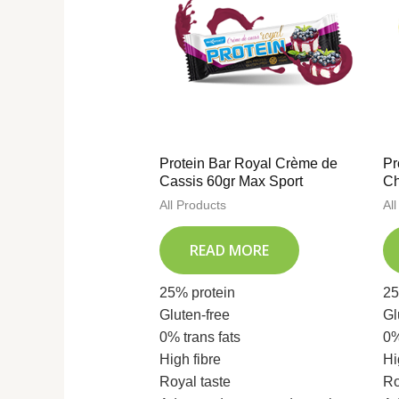
Protein Bar Royal Crème de
Pr
Cassis 60gr Max Sport
Ch
All Products
Al
READ MORE
25% protein
25
Gluten-free
Gl
0% trans fats
0%
High fibre
Hi
Royal taste
Ro