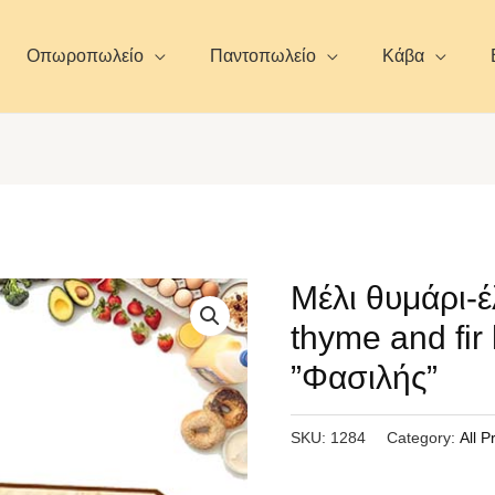
Οπωροπωλείο
Παντοπωλείο
Κάβα
Μέλι θυμάρι-έ
thyme and fir
”Φασιλής”
SKU:
1284
Category:
All P