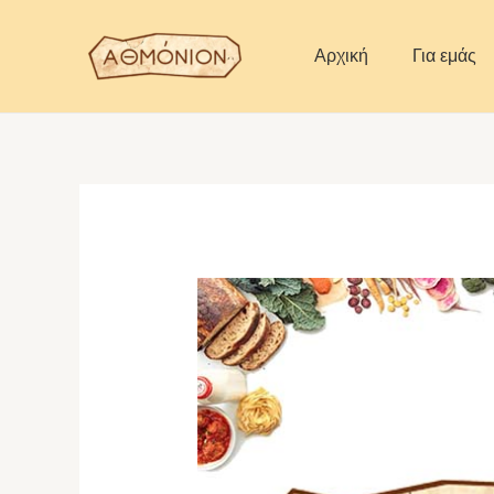
Skip
to
Αρχική
Για εμάς
content