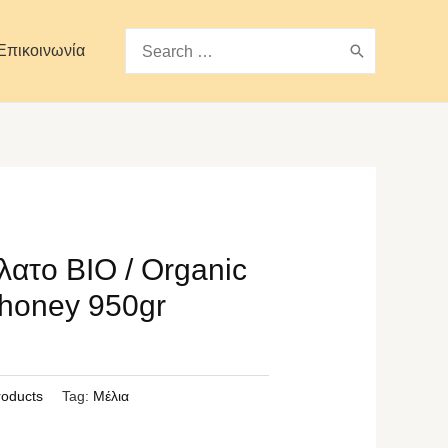
Search
Επικοινωνία
for:
λατο BIO / Organic
 honey 950gr
roducts
Tag:
Μέλια