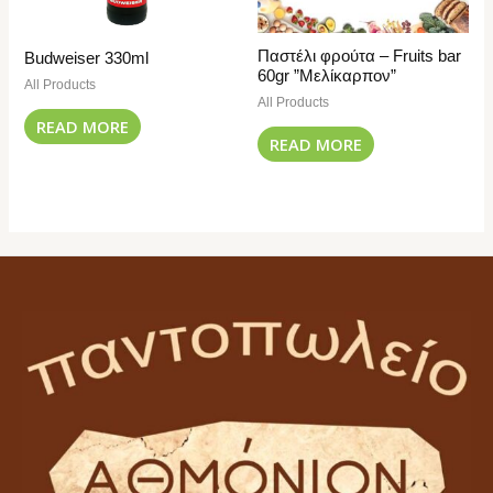
Παστέλι φρούτα – Fruits bar
Budweiser 330ml
60gr ”Μελίκαρπον”
All Products
All Products
READ MORE
READ MORE