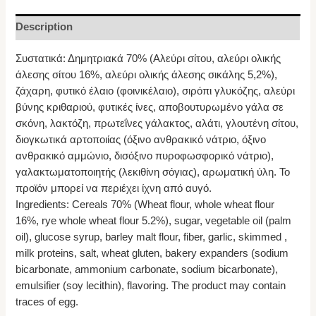
Description
Συστατικά: Δημητριακά 70% (Αλεύρι σίτου, αλεύρι ολικής
άλεσης σίτου 16%, αλεύρι ολικής άλεσης σικάλης 5,2%),
ζάχαρη, φυτικό έλαιο (φοινικέλαιο), σιρόπι γλυκόζης, αλεύρι
βύνης κριθαριού, φυτικές ίνες, αποβουτυρωμένο γάλα σε
σκόνη, λακτόζη, πρωτεΐνες γάλακτος, αλάτι, γλουτένη σίτου,
διογκωτικά αρτοποιίας (όξινο ανθρακικό νάτριο, όξινο
ανθρακικό αμμώνιο, δισόξινο πυροφωσφορικό νάτριο),
γαλακτωματοποιητής (λεκιθίνη σόγιας), αρωματική ύλη. Το
προϊόν μπορεί να περιέχει ίχνη από αυγό.
Ingredients: Cereals 70% (Wheat flour, whole wheat flour
16%, rye whole wheat flour 5.2%), sugar, vegetable oil (palm
oil), glucose syrup, barley malt flour, fiber, garlic, skimmed ,
milk proteins, salt, wheat gluten, bakery expanders (sodium
bicarbonate, ammonium carbonate, sodium bicarbonate),
emulsifier (soy lecithin), flavoring. The product may contain
traces of egg.