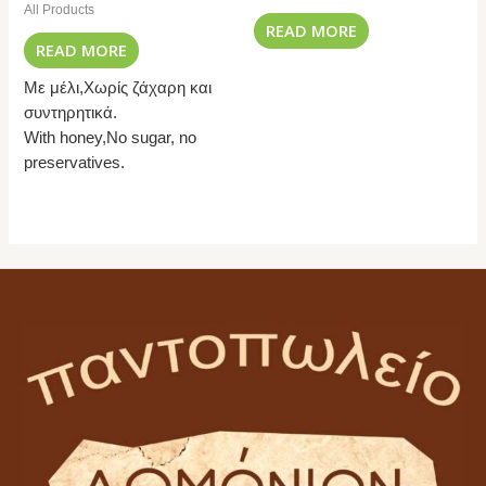
All Products
READ MORE
READ MORE
Με μέλι,Χωρίς ζάχαρη και
συντηρητικά.
With honey,No sugar, no
preservatives.