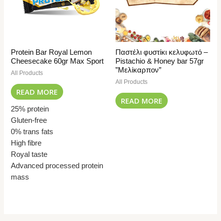
Protein Bar Royal Lemon
Παστέλι φυστίκι κελυφωτό –
Cheesecake 60gr Max Sport
Pistachio & Honey bar 57gr
”Μελίκαρπον”
All Products
All Products
READ MORE
READ MORE
25% protein
Gluten-free
0% trans fats
High fibre
Royal taste
Advanced processed protein
mass