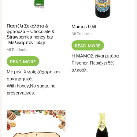
Παστέλι Σοκολάτα &
Mamos 0,5lt
φράουλά – Chocolate &
All Products
Strawberries honey bar
”Μελίκαρπον” 60gr
READ MORE
All Products
Η ΜΑΜΟΣ είναι μπύρα
READ MORE
Pilsener. Περιέχει 5%
αλκοόλ.
Με μέλι,Χωρίς ζάχαρη και
συντηρητικά.
With honey,No sugar, no
preservatives.