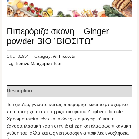
Πιπερόριζα σκόνη – Ginger
powder BIO ”ΒΙΟΣΙΤΩ”
SKU:
01934
Category:
All Products
Tag:
Βότανα-Μπαχαρικά-Τσάι
Description
Το τζίντζερ, γνωστό και ως πιπερόριζα, είναι το μπαχαρικό
που προέρχεται από τη ρίζα του φυτού Zingiber officinale.
Χρησιμοποιείται εδώ και αιώνες στη μαγειρική και τη
ζαχαροπλαστική χάρη στην ιδιαίτερη και ελαφρώς πικάντικη
γεύση του, αλλά και ως γιατροσόφι για ποικίλες ενοχλήσεις,