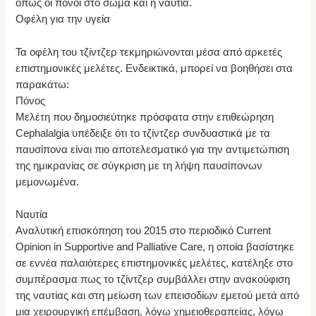
όπως οι πόνοι στο σώμα και η ναυτία.
Οφέλη για την υγεία
Τα οφέλη του τζίντζερ τεκμηριώνονται μέσα από αρκετές
επιστημονικές μελέτες. Ενδεικτικά, μπορεί να βοηθήσει στα
παρακάτω:
Πόνος
Μελέτη που δημοσιεύτηκε πρόσφατα στην επιθεώρηση
Cephalalgia υπέδειξε ότι το τζίντζερ συνδυαστικά με τα
παυσίπονα είναι πιο αποτελεσματικό για την αντιμετώπιση
της ημικρανίας σε σύγκριση με τη λήψη παυσίπονων
μεμονωμένα.
Ναυτία
Αναλυτική επισκόπηση του 2015 στο περιοδικό Current
Opinion in Supportive and Palliative Care, η οποία βασίστηκε
σε εννέα παλαιότερες επιστημονικές μελέτες, κατέληξε στο
συμπέρασμα πως το τζίντζερ συμβάλλει στην ανακούφιση
της ναυτίας και στη μείωση των επεισοδίων εμετού μετά από
μια χειρουργική επέμβαση, λόγω χημειοθεραπείας, λόγω