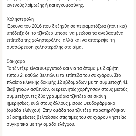
ιογενούς λοίμωξης ή και εγκυμοσύνης.
Χοληστερόλη
Έρευνα του 2016 που διεξήχθη σε πειραματόζωα (ποντίκια)
υπέδειξε ότι το τζίντζερ μπορεί να μειώσει τα ανεβασμένα
επίπεδα της χοληστερόλης, αλλά και να αποτρέψει τη
συσσώρευση χοληστερόλης στο αίμα.
Σάκχαρο
Το τζίντζερ είναι ευεργετικό και για τα άτομα με διαβήτη
τύπου 2, καθώς βελτιώνει τα επίπεδα του σακχάρου. Στο
πλαίσιο κλινικής δοκιμής 12 εβδομάδων με τη συμμετοχή 41
διαβητικών ασθενών, οι ερευνητές χορήγησαν στους μισούς
συμμετέχοντες δύο γραμμάρια τζίντζερ σε σκόνη
ημερησίως, ενώ στους άλλους μισούς ψευδοφάρμακο
(ομάδα ελέγχου). Στην ομάδα του τζίντζερ παρατηρήθηκαν
αξιοσημείωτες βελτιώσεις στις τιμές του σακχάρου νηστείας
συγκριτικά με την ομάδα ελέγχου.