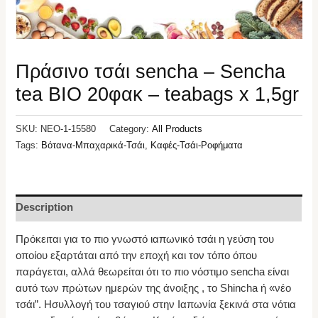
Πράσινο τσάι sencha – Sencha
tea BIO 20φακ – teabags x 1,5gr
SKU:
ΝΕΟ-1-15580
Category:
All Products
Tags:
Βότανα-Μπαχαρικά-Τσάι
,
Καφές-Τσάι-Ροφήματα
Description
Πρόκειται για το πιο γνωστό ιαπωνικό τσάι η γεύση του
οποίου εξαρτάται από την εποχή και τον τόπο όπου
παράγεται, αλλά θεωρείται ότι το πιο νόστιμο sencha είναι
αυτό των πρώτων ημερών της άνοιξης , το Shincha ή «νέο
τσάι”. Ησυλλογή του τσαγιού στην Ιαπωνία ξεκινά στα νότια