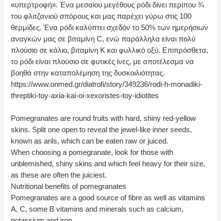
«υπερτροφή». Ένα μεσαίου μεγέθους ρόδι δίνει περίπου ¾
του φλιτζανιού σπόρους και μας παρέχει γύρω στις 100
θερμίδες. Ένα ρόδι καλύπτει σχεδόν το 50% των ημερήσιων
αναγκών μας σε βιταμίνη C, ενώ παράλληλα είναι πολύ
πλούσιο σε κάλιο, βιταμίνη Κ και φυλλικό οξύ. Επιπρόσθετα,
το ρόδι είναι πλούσιο σε φυτικές ίνες, με αποτέλεσμα να
βοηθά στην καταπολέμηση της δυσκοιλιότητας.
https://www.onmed.gr/diatrofi/story/349236/rodi-h-monadiki-
threptiki-toy-axia-kai-oi-xexoristes-toy-idiotites
Pomegranates are round fruits with hard, shiny red-yellow
skins. Split one open to reveal the jewel-like inner seeds,
known as arils, which can be eaten raw or juiced.
When choosing a pomegranate, look for those with
unblemished, shiny skins and which feel heavy for their size,
as these are often the juiciest.
Nutritional benefits of pomegranates
Pomegranates are a good source of fibre as well as vitamins
A, C, some B vitamins and minerals such as calcium,
potassium and iron.