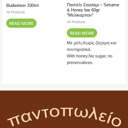
Παστέλι Σουσάμι – Sesame
Budweiser 330ml
& Honey bar 60gr
All Products
”Μελίκαρπον”
All Products
READ MORE
READ MORE
Με μέλι,Χωρίς ζάχαρη και
συντηρητικά.
With honey,No sugar, no
preservatives.