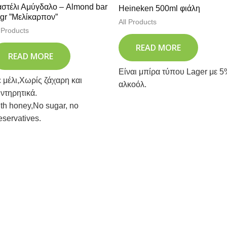
στέλι Αμύγδαλο – Almond bar
Heineken 500ml φιάλη
gr ”Μελίκαρπον”
All Products
l Products
READ MORE
READ MORE
Είναι μπίρα τύπου Lager με 
 μέλι,Χωρίς ζάχαρη και
αλκοόλ.
ντηρητικά.
th honey,No sugar, no
eservatives.