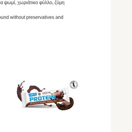
ια ψωμί, χωριάτικο φύλλο, ζύμη
ound without preservatives and