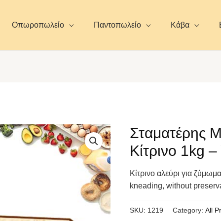
Οπωροπωλείο
Παντοπωλείο
Κάβα
Σταματέρης Μ
Κίτρινο 1kg – 
Κίτρινο αλεύρι για ζύμωμα,
kneading, without preserv
SKU:
1219
Category:
All P