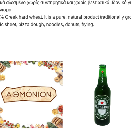
ά αλεσμένο χωρίς συντηρητικά και χωρίς βελτιωτικά .Ιδανικό γ
νισμα.
reek hard wheat. It is a pure, natural product traditionally gr
tic sheet, pizza dough, noodles, donuts, frying.