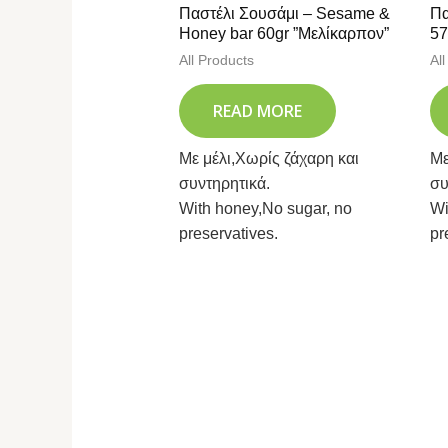
Παστέλι Σουσάμι – Sesame &
Πα
Honey bar 60gr ”Μελίκαρπον”
57
All Products
Al
READ MORE
Με μέλι,Χωρίς ζάχαρη και
Με
συντηρητικά.
συ
With honey,No sugar, no
Wi
preservatives.
pr