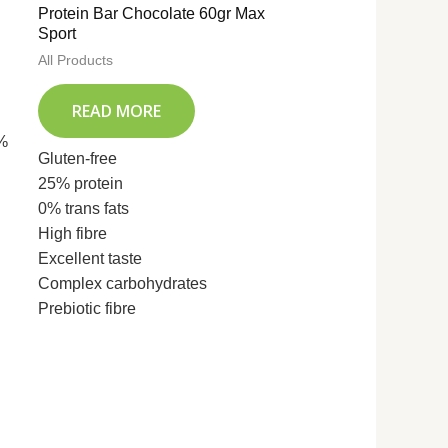
Protein Bar Chocolate 60gr Max
Sport
All Products
READ MORE
5%
Gluten-free
25% protein
0% trans fats
High fibre
Excellent taste
Complex carbohydrates
Prebiotic fibre