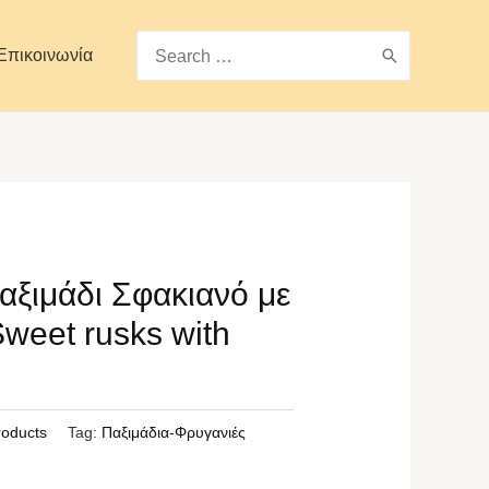
Search
Επικοινωνία
for:
αξιμάδι Σφακιανό με
weet rusks with
roducts
Tag:
Παξιμάδια-Φρυγανιές