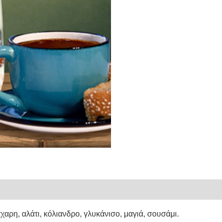
άχαρη, αλάτι, κόλιανδρο, γλυκάνισο, μαγιά, σουσάμι.