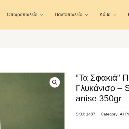
Οπωροπωλείο
Παντοπωλείο
Κάβα
”Τα Σφακιά” Π
Γλυκάνισο – S
anise 350gr
SKU:
1487
Category:
All P