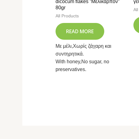
dicocum flakes ”Μελίκαρπον”
γε
80gr
Al
All Products
READ MORE
Με μέλι,Χωρίς ζάχαρη και
συντηρητικά.
With honey,No sugar, no
preservatives.