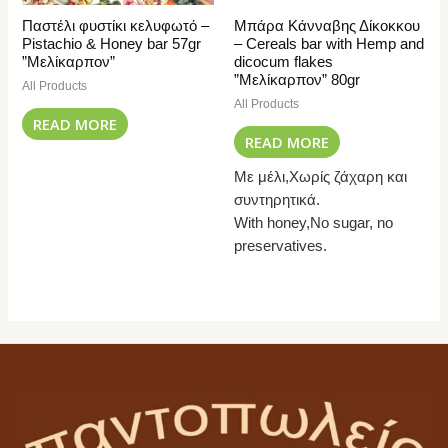
Παστέλι φυστίκι κελυφωτό –
Μπάρα Κάνναβης Δίκοκκου
Pistachio & Honey bar 57gr
– Cereals bar with Hemp and
”Μελίκαρπον”
dicocum flakes
”Μελίκαρπον” 80gr
All Products
All Products
READ MORE
READ MORE
Με μέλι,Χωρίς ζάχαρη και
συντηρητικά.
With honey,No sugar, no
preservatives.