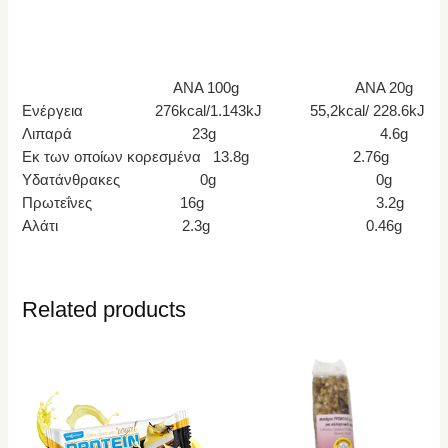
ΑΝΑ 100g ΑΝΑ 20g
Ενέργεια 276kcal/1.143kJ 55,2kcal/ 228.6kJ
Λιπαρά 23g 4.6g
Εκ των οποίων κορεσμένα 13.8g 2.76g
Υδατάνθρακες 0g 0g
Πρωτεΐνες 16g 3.2g
Αλάτι 2.3g 0.46g
Related products