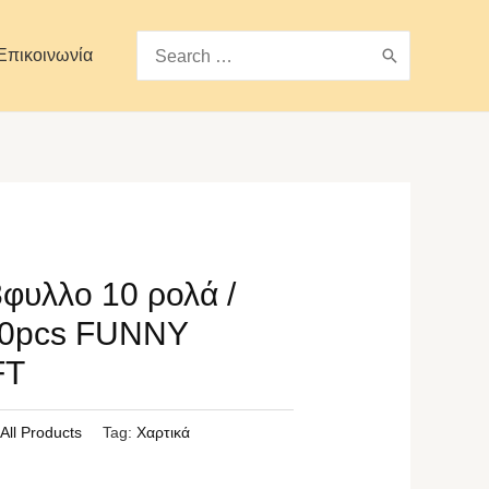
Search
Επικοινωνία
for:
3φυλλο 10 ρολά /
 10pcs FUNNY
FT
:
All Products
Tag:
Χαρτικά