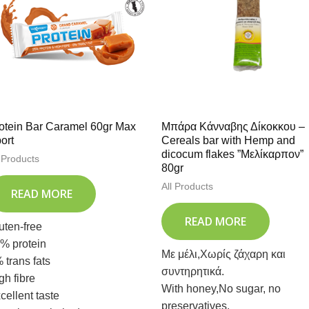
otein Bar Caramel 60gr Max
Μπάρα Κάνναβης Δίκοκκου –
ort
Cereals bar with Hemp and
dicocum flakes ”Μελίκαρπον”
l Products
80gr
All Products
READ MORE
READ MORE
uten-free
% protein
Με μέλι,Χωρίς ζάχαρη και
 trans fats
συντηρητικά.
gh fibre
With honey,No sugar, no
cellent taste
preservatives.