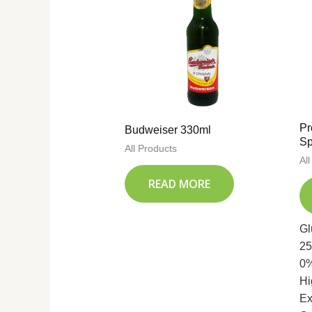
Pr
Budweiser 330ml
Sp
All Products
Al
READ MORE
Gl
25
0%
Hi
Ex