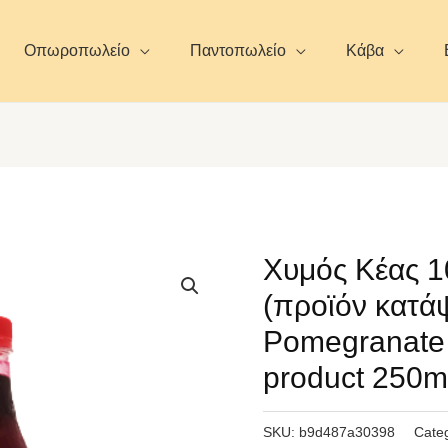
Οπωροπωλείο
Παντοπωλείο
Κάβα
Χυμός Κέας 
(προϊόν κατά
Pomegranate 
product 250ml
SKU:
b9d487a30398
Cate