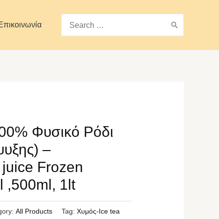
Search
Επικοινωνία
for:
100% Φυσικό Ρόδι
ψυξης) –
juice Frozen
 ,500ml, 1lt
gory:
All Products
Tag:
Χυμός-Ice tea