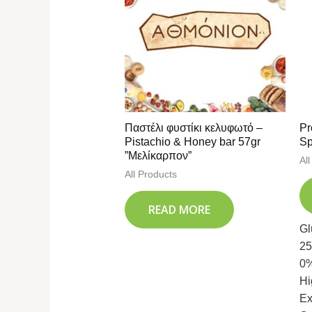
Παστέλι φυστίκι κελυφωτό –
Pr
Pistachio & Honey bar 57gr
Sp
”Μελίκαρπον”
Al
All Products
READ MORE
Gl
25
0%
Hi
Ex