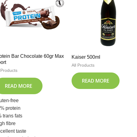
otein Bar Chocolate 60gr Max
Kaiser 500ml
ort
All Products
l Products
READ MORE
READ MORE
uten-free
% protein
 trans fats
gh fibre
cellent taste