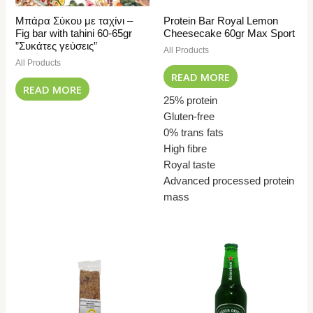
Μπάρα Σύκου με ταχίνι –
Protein Bar Royal Lemon
Fig bar with tahini 60-65gr
Cheesecake 60gr Max Sport
”Συκάτες γεύσεις”
All Products
All Products
READ MORE
READ MORE
25% protein
Gluten-free
0% trans fats
High fibre
Royal taste
Advanced processed protein
mass