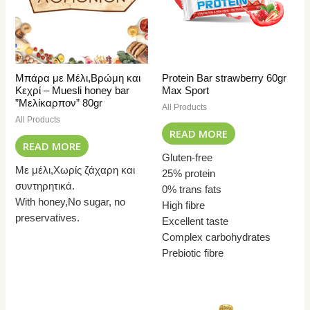
Μπάρα με Μέλι,Βρώμη και
Protein Bar strawberry 60gr
Κεχρί – Muesli honey bar
Max Sport
”Μελίκαρπον” 80gr
All Products
All Products
READ MORE
READ MORE
Gluten-free
Με μέλι,Χωρίς ζάχαρη και
25% protein
συντηρητικά.
0% trans fats
With honey,No sugar, no
High fibre
preservatives.
Excellent taste
Complex carbohydrates
Prebiotic fibre