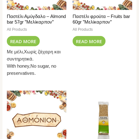
Παστέλι Αμύγδαλο – Almond
Παστέλι φρούτα – Fruits bar
bar 57gr ”Μελίκαρπον”
60gr ”Μελίκαρπον”
All Products
All Products
READ MORE
READ MORE
Με μέλι,Χωρίς ζάχαρη και
συντηρητικά.
With honey,No sugar, no
preservatives.