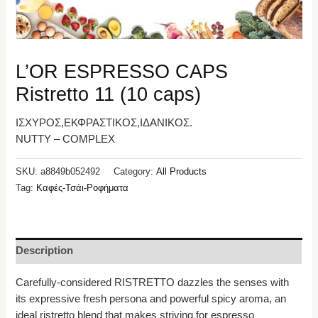
L’OR ESPRESSO CAPS
Ristretto 11 (10 caps)
ΙΣΧΥΡΟΣ,ΕΚΦΡΑΣΤΙΚΟΣ,ΙΔΑΝΙΚΟΣ.
NUTTY – COMPLEX
SKU:
a8849b052492
Category:
All Products
Tag:
Καφές-Τσάι-Ροφήματα
Description
Carefully-considered RISTRETTO dazzles the senses with
its expressive fresh persona and powerful spicy aroma, an
ideal ristretto blend that makes striving for espresso