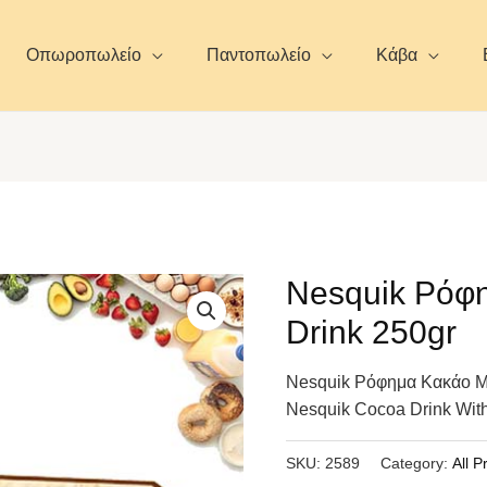
Οπωροπωλείο
Παντοπωλείο
Κάβα
Nesquik Ρόφ
Drink 250gr
Nesquik Ρόφημα Κακάο Με 
Nesquik Cocoa Drink With
SKU:
2589
Category:
All P