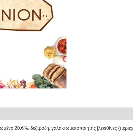
ένο 20,6%, δεξτρόζη, γαλακτωματοποιητής [λεκιθίνες (περιέχουν