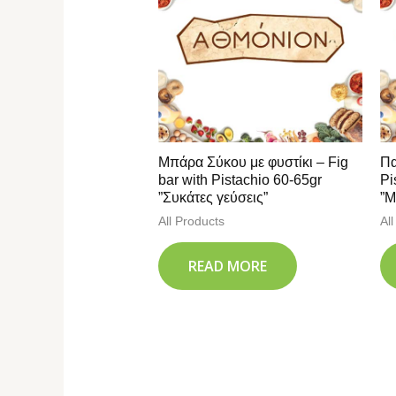
Μπάρα Σύκου με φυστίκι – Fig
Πα
bar with Pistachio 60-65gr
Pi
”Συκάτες γεύσεις”
”Μ
All Products
Al
READ MORE