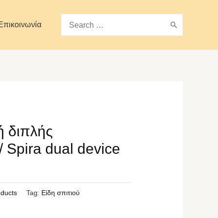
Search
Επικοινωνία
for:
ή διπλής
 Spira dual device
oducts
Tag:
Είδη σπιτιού