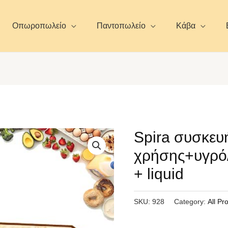
Οπωροπωλείο
Παντοπωλείο
Κάβα
Spira συσκευ
χρήσης+υγρό/
+ liquid
SKU:
928
Category:
All Pr