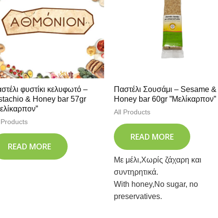
στέλι φυστίκι κελυφωτό –
Παστέλι Σουσάμι – Sesame &
stachio & Honey bar 57gr
Honey bar 60gr ”Μελίκαρπον”
ελίκαρπον”
All Products
l Products
READ MORE
READ MORE
Με μέλι,Χωρίς ζάχαρη και
συντηρητικά.
With honey,No sugar, no
preservatives.