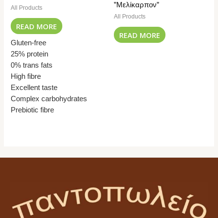
”Μελίκαρπον”
All Products
All Products
READ MORE
READ MORE
Gluten-free
25% protein
0% trans fats
High fibre
Excellent taste
Complex carbohydrates
Prebiotic fibre